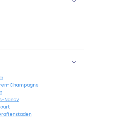
n
im
s-en-Champagne
m
ès-Nancy
ourt
-Graffenstaden