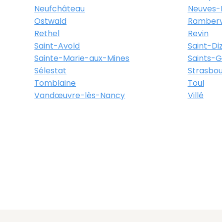
Neufchâteau
Neuves-
Ostwald
Rambervi
Rethel
Revin
Saint-Avold
Saint-Diz
Sainte-Marie-aux-Mines
Saints-
Sélestat
Strasbo
Tomblaine
Toul
Vandœuvre-lès-Nancy
Villé