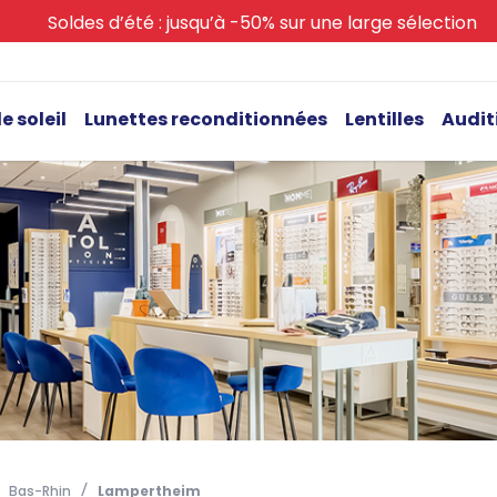
Soldes d’été : jusqu’à -50% sur une large sélection
e soleil
Lunettes reconditionnées
Lentilles
Audit
Bas-Rhin
Lampertheim