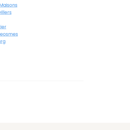
Maisons
llers
ier
Geosmes
urg