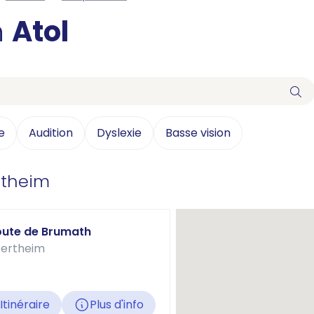
n
Atol
e
Audition
Dyslexie
Basse vision
rtheim
Route de Brumath
pertheim
Itinéraire
Plus d'info