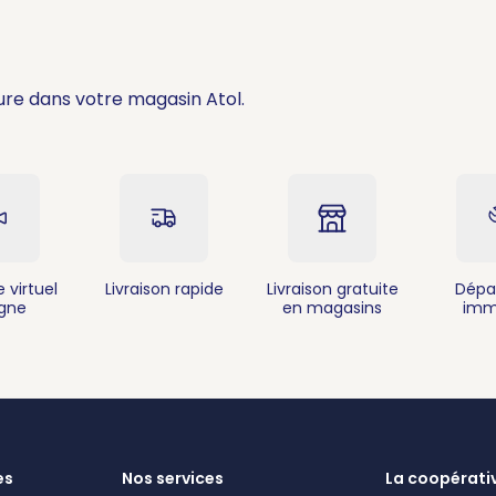
ure dans votre magasin Atol.
 virtuel
Livraison rapide
Livraison gratuite
Dépa
igne
en magasins
imm
es
Nos services
La coopérati