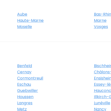
Aube
Bas-Rhi
Haute-Marne
Marne
Moselle
Vosges
Benfeld
Bischhe
Cernay
Châlon
Cormontreuil
Ensishei
Eschau
Essey-l
Guebwiller
Hauconc
Houssen
Illkirch
Langres
Lunéville
Metz
Nancy