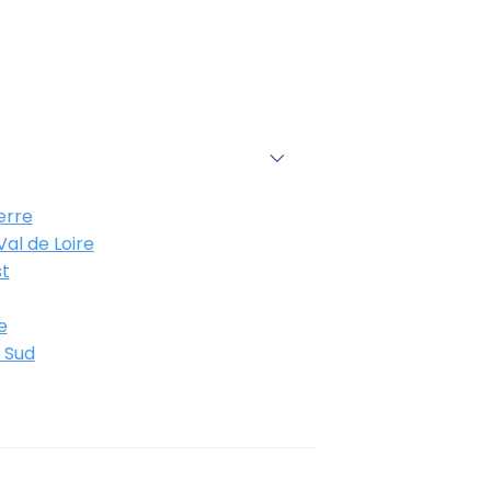
erre
al de Loire
t
e
 Sud