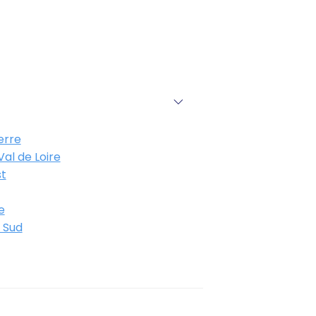
erre
al de Loire
t
e
 Sud