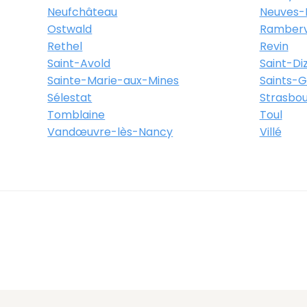
Neufchâteau
Neuves-
Ostwald
Rambervi
Rethel
Revin
Saint-Avold
Saint-Diz
Sainte-Marie-aux-Mines
Saints-
Sélestat
Strasbo
Tomblaine
Toul
Vandœuvre-lès-Nancy
Villé