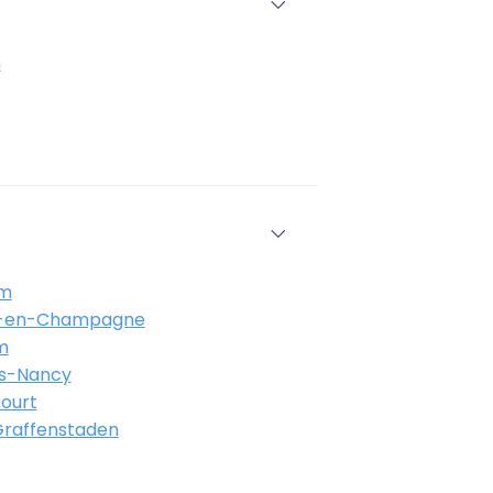
n
im
s-en-Champagne
m
ès-Nancy
ourt
-Graffenstaden