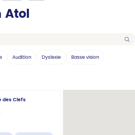
n
Atol
e
Audition
Dyslexie
Basse vision
e des Clefs
r