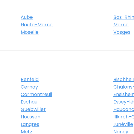
Aube
Bas-Rhi
Haute-Marne
Marne
Moselle
Vosges
Benfeld
Bischhe
Cernay
Châlon
Cormontreuil
Ensishei
Eschau
Essey-l
Guebwiller
Hauconc
Houssen
Illkirch
Langres
Lunéville
Metz
Nancy