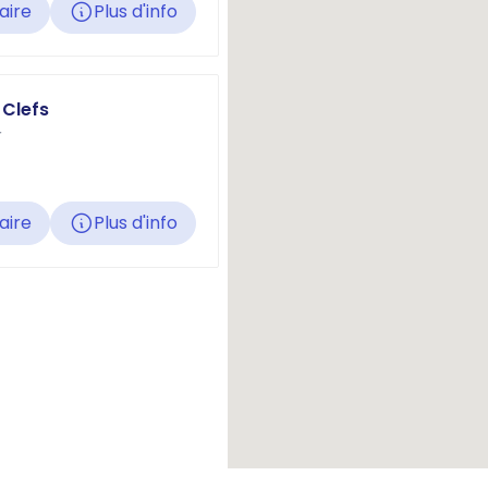
raire
Plus d'info
 Clefs
r
raire
Plus d'info