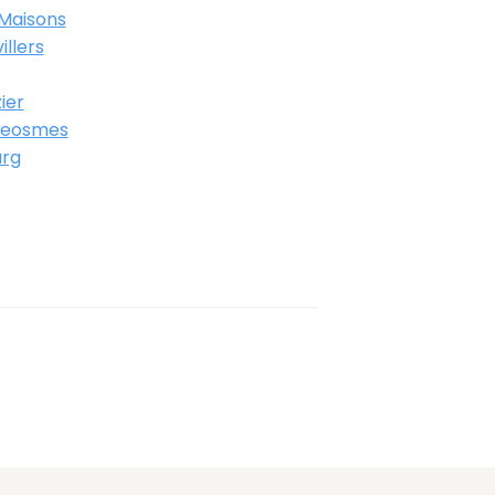
Maisons
llers
ier
Geosmes
urg