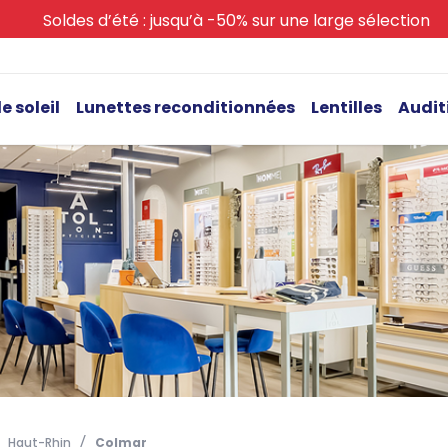
Soldes d’été : jusqu’à -50% sur une large sélection
e soleil
Lunettes reconditionnées
Lentilles
Audit
Haut-Rhin
Colmar