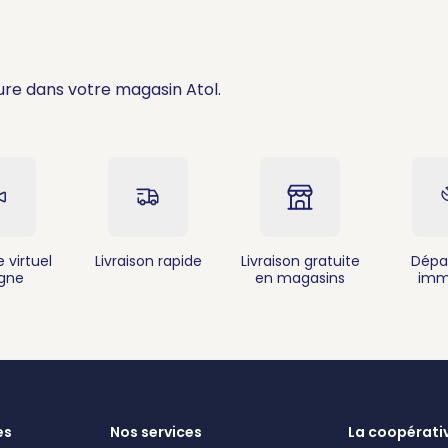
ure dans votre magasin Atol.
 virtuel
Livraison rapide
Livraison gratuite
Dépa
igne
en magasins
imm
es
Nos services
La coopérati