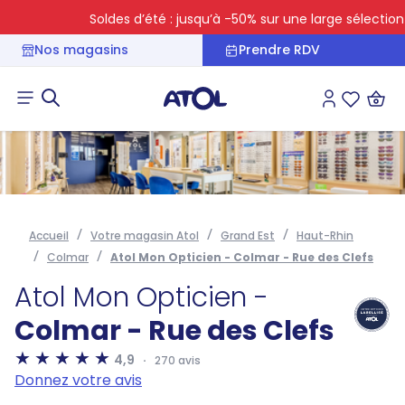
Soldes d’été : jusqu’à -50% sur une large sélection
Nos magasins
Prendre RDV
Connexion
Liste des 
Accueil
Votre magasin Atol
Grand Est
Haut-Rhin
Colmar
Atol Mon Opticien - Colmar - Rue des Clefs
Atol Mon Opticien -
Colmar - Rue des Clefs
4,9
270 avis
Donnez votre avis