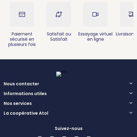
Paiement
Satisfait ou
Essayage virtuel
Livraison 
sécurisé en
Satisfait
en ligne
plusieurs fois
Nous contacter
Informations utiles
Nos services
La coopérative Atol
Suivez-nous