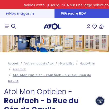
Soldes d’été : jusqu’à -50% sur une large sélection
Nos magasins
Prendre RDV
Connexion
Liste des 
Accueil
Votre magasin Atol
Grand Est
Haut-Rhin
Rouffach
Atol Mon Opticien - Rouffach - b Rue du Gén de
Gaulle
Atol Mon Opticien -
Rouffach - b Rue du