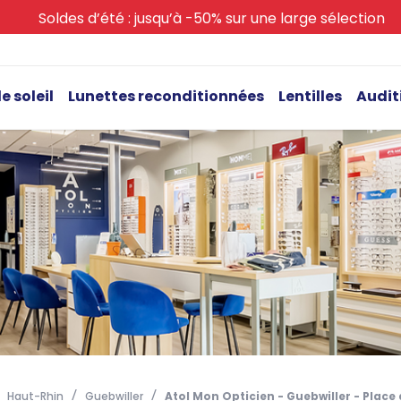
Soldes d’été : jusqu’à -50% sur une large sélection
e soleil
Lunettes reconditionnées
Lentilles
Audit
Haut-Rhin
Guebwiller
Atol Mon Opticien - Guebwiller - Place d