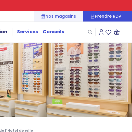
Nos magasins
Prendre RDV
ion
Services
Conseils
Connexion
Liste des fa
e l'Hôtel de ville