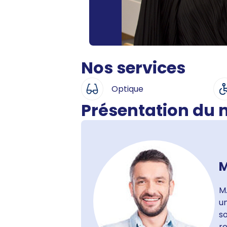
Nos services
Optique
Présentation du
M
M.
un
so
re