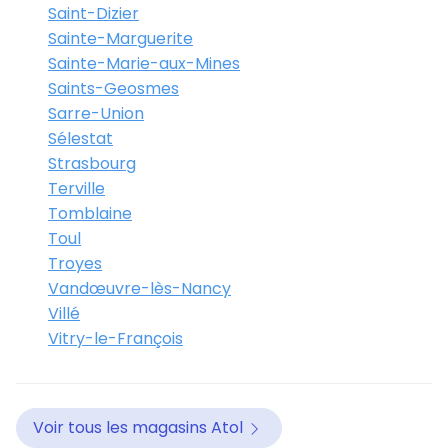
Saint-Dizier
Sainte-Marguerite
Sainte-Marie-aux-Mines
Saints-Geosmes
Sarre-Union
Sélestat
Strasbourg
Terville
Tomblaine
Toul
Troyes
Vandœuvre-lès-Nancy
Villé
Vitry-le-François
Voir tous les magasins Atol