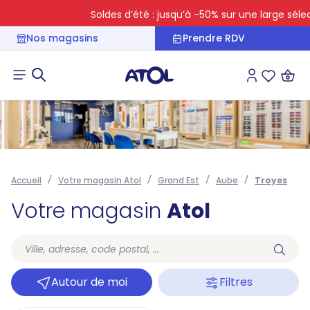
Soldes d’été : jusqu’à -50% sur une large sélecti
Nos magasins
Prendre RDV
Connexion
Liste des 
Accueil
Votre magasin Atol
Grand Est
Aube
Troyes
Votre magasin
Atol
Autour de moi
Filtres