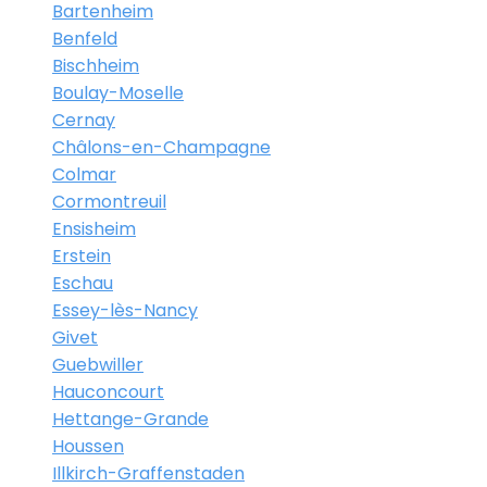
Bartenheim
Benfeld
Bischheim
Boulay-Moselle
Cernay
Châlons-en-Champagne
Colmar
Cormontreuil
Ensisheim
Erstein
Eschau
Essey-lès-Nancy
Givet
Guebwiller
Hauconcourt
Hettange-Grande
Houssen
Illkirch-Graffenstaden