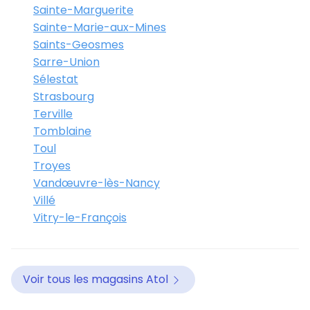
Sainte-Marguerite
Sainte-Marie-aux-Mines
Saints-Geosmes
Sarre-Union
Sélestat
Strasbourg
Terville
Tomblaine
Toul
Troyes
Vandœuvre-lès-Nancy
Villé
Vitry-le-François
Voir tous les magasins Atol