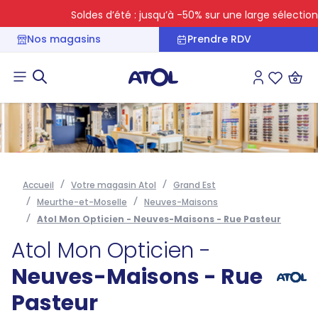
Soldes d’été : jusqu’à -50% sur une large sélection
Nos magasins
Prendre RDV
Connexion
Liste des 
Accueil
Votre magasin Atol
Grand Est
Meurthe-et-Moselle
Neuves-Maisons
Atol Mon Opticien - Neuves-Maisons - Rue Pasteur
Atol Mon Opticien -
Neuves-Maisons - Rue
Pasteur