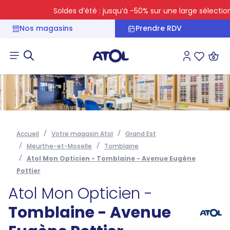
Soldes d’été : jusqu’à -50% sur une large sélection
Nos magasins
Prendre RDV
Connexion
Liste des 
Accueil
Votre magasin Atol
Grand Est
Meurthe-et-Moselle
Tomblaine
Atol Mon Opticien - Tomblaine - Avenue Eugène
Pottier
Atol Mon Opticien -
Tomblaine - Avenue