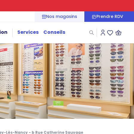
Nos magasins
Prendre RDV
ion
Services
Conseils
Connexion
Liste des fa
sey-Lès-Nancy - b Rue Catherine Sauvage