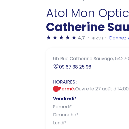
Atol Mon Opti
Catherine Sa
4,7
Donnez v
41 avis
6b Rue Catherine Sauvage,
54270
09 67 38 25 96
HORAIRES :
Fermé.
Ouvre le 27 août à 14:00
Vendredi
*
Samedi
*
Dimanche
*
Lundi
*