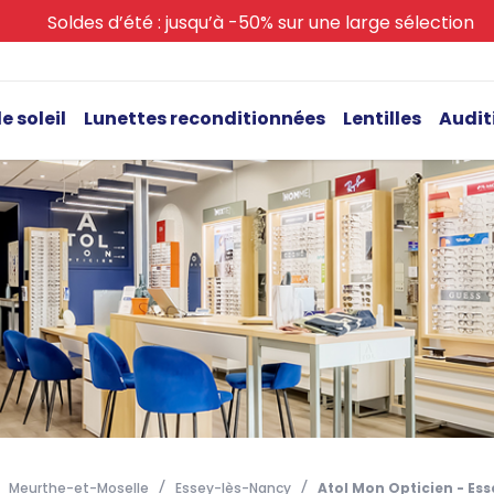
Soldes d’été : jusqu’à -50% sur une large sélection
e soleil
Lunettes reconditionnées
Lentilles
Audit
Meurthe-et-Moselle
Essey-lès-Nancy
Atol Mon Opticien - Es