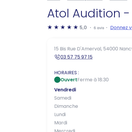
Atol Audition 
5,0
Donnez v
6 avis
15 Bis Rue D'Amerval,
54000 Nanc
03 57 75 97 15
HORAIRES :
Ouvert
Ferme à 18:30
Vendredi
Samedi
Dimanche
Lundi
Mardi
Mercredi