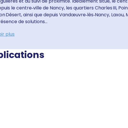
gulières et au suivi de proximité. Idéalement situé, le ce
puis le centre‑ville de Nancy, les quartiers Charles III, P
n Désert, ainsi que depuis Vandœuvre‑lès‑Nancy, Laxou, M
ésence de solutions...
ir plus
blications