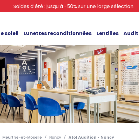
Soldes d’été : jusqu’à -50% sur une large sélection
e soleil
Lunettes reconditionnées
Lentilles
Audit
Meurthe-et-Moselle
Nancy
Atol Audition - Nancy