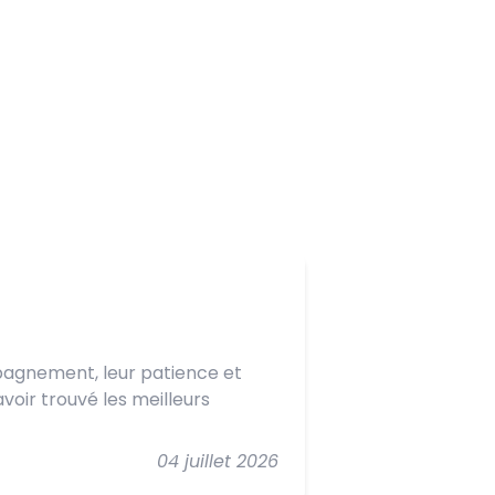
YOUSSEF BENSS
mpagnement, leur patience et
Très bon servi
voir trouvé les meilleurs
04 juillet 2026