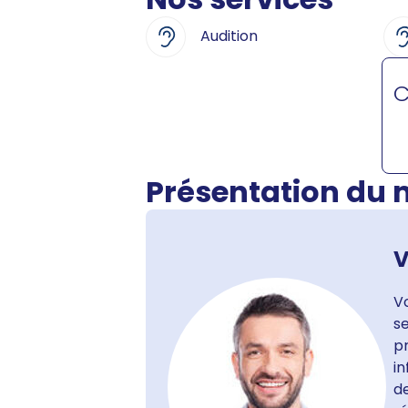
Audition
C
Présentation du
V
Vo
se
pr
in
d