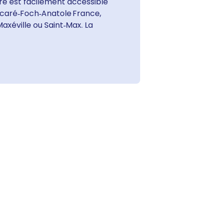
ntre est facilement accessible
oincaré‑Foch‑Anatole France,
axéville ou Saint‑Max. La