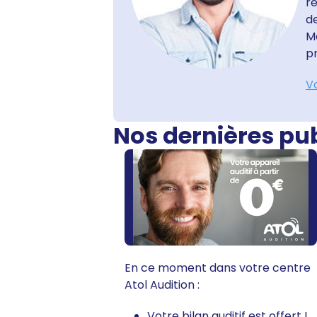
ré
de
Mo
pr
Vo
Nos dernières pu
En ce moment dans votre centre
Atol Audition :
Votre bilan auditif est offert !