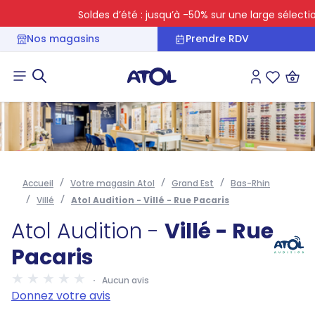
Soldes d’été : jusqu’à -50% sur une large sélection
Nos magasins
Prendre RDV
Connexion
Liste des 
Accueil
Votre magasin Atol
Grand Est
Bas-Rhin
Villé
Atol Audition - Villé - Rue Pacaris
Atol Audition -
Villé - Rue
Pacaris
Aucun avis
Donnez votre avis