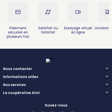
Paiement
Satisfait ou
Essayage virtuel
Livraison 
sécurisé en
Satisfait
en ligne
plusieurs fois
Nous contacter
Informations utiles
Nos services
La coopérative Atol
Suivez-nous