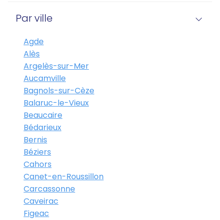
Par ville
Agde
Alès
Argelès-sur-Mer
Aucamville
Bagnols-sur-Cèze
Balaruc-le-Vieux
Beaucaire
Bédarieux
Bernis
Béziers
Cahors
Canet-en-Roussillon
Carcassonne
Caveirac
Figeac