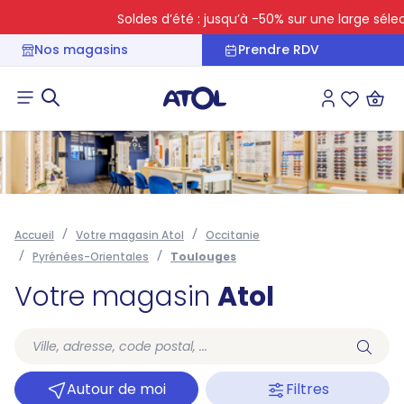
Soldes d’été : jusqu’à -50% sur une large sélecti
Nos magasins
Prendre RDV
Connexion
Liste des 
Accueil
Votre magasin Atol
Occitanie
Pyrénées-Orientales
Toulouges
Votre magasin
Atol
Autour de moi
Filtres