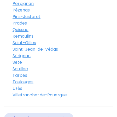
Perpignan
Pézenas
Pins-Justaret
Prades
Quissac
Remoulins
Saint-Gilles
Saint-Jean-de-Védas
Sérignan
Sète
Souillac
Tarbes
Toulouges
Uzès
Villefranche-de-Rouergue