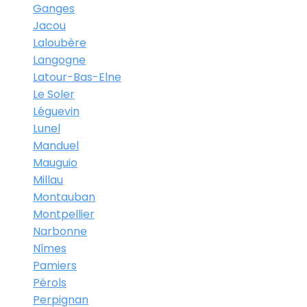
Ganges
Jacou
Laloubère
Langogne
Latour-Bas-Elne
Le Soler
Léguevin
Lunel
Manduel
Mauguio
Millau
Montauban
Montpellier
Narbonne
Nîmes
Pamiers
Pérols
Perpignan