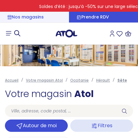
Soldes d’été : jusqu’à -50% sur une large sélecti
Nos magasins
Prendre RDV
Connexion
Liste des 
Accueil
Votre magasin Atol
Occitanie
Hérault
Sète
Votre magasin
Atol
Autour de moi
Filtres