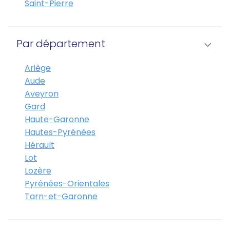
Saint-Pierre
Par département
Ariège
Aude
Aveyron
Gard
Haute-Garonne
Hautes-Pyrénées
Hérault
Lot
Lozère
Pyrénées-Orientales
Tarn-et-Garonne