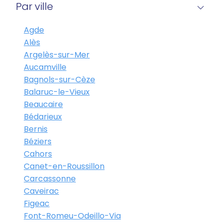
Par ville
Agde
Alès
Argelès-sur-Mer
Aucamville
Bagnols-sur-Cèze
Balaruc-le-Vieux
Beaucaire
Bédarieux
Bernis
Béziers
Cahors
Canet-en-Roussillon
Carcassonne
Caveirac
Figeac
Font-Romeu-Odeillo-Via