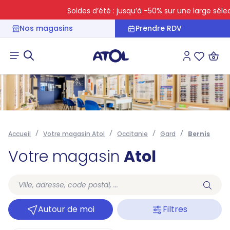
Soldes d’été : jusqu’à -50% sur une large sélecti
Nos magasins
Prendre RDV
Connexion
Liste des 
Accueil
Votre magasin Atol
Occitanie
Gard
Bernis
Votre magasin
Atol
Autour de moi
Filtres