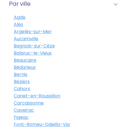
Par ville
Agde
Alès
Argelès-sur-Mer
Aucamville
Bagnols-sur-Cèze
Balaruc-le-Vieux
Beaucaire
Bédarieux
Bernis
Béziers
Cahors
Canet-en-Roussillon
Carcassonne
Caveirac
Figeac
Font-Romeu-Odeillo-Via