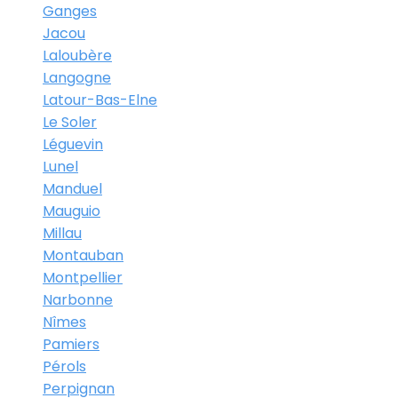
Ganges
Jacou
Laloubère
Langogne
Latour-Bas-Elne
Le Soler
Léguevin
Lunel
Manduel
Mauguio
Millau
Montauban
Montpellier
Narbonne
Nîmes
Pamiers
Pérols
Perpignan