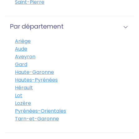
Saint-Pierre
Par département
Ariège
Aude
Aveyron
Gard
Haute-Garonne
Hautes-Pyrénées
Hérault
Lot
Lozère
Pyrénées-Orientales
Tarn-et-Garonne