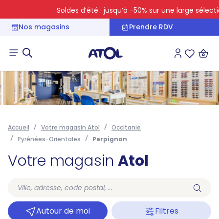
Soldes d’été : jusqu’à -50% sur une large sélectio
Nos magasins
Prendre RDV
Connexion
Liste des 
Accueil
Votre magasin Atol
Occitanie
Pyrénées-Orientales
Perpignan
Votre magasin
Atol
Autour de moi
Filtres