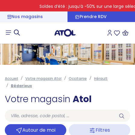
Soldes d’été : jusqu’à -50% sur une large sélecti
Nos magasins
Prendre RDV
Connexion
Liste des 
Accueil
Votre magasin Atol
Occitanie
Hérault
Bédarieux
Votre magasin
Atol
Autour de moi
Filtres