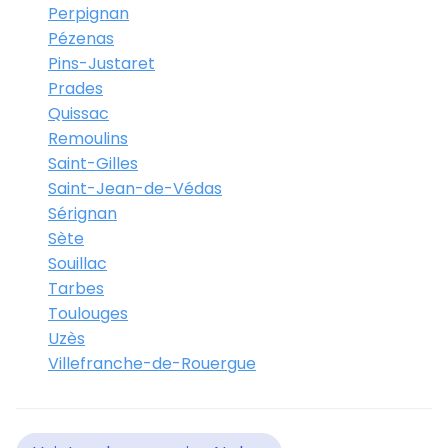
Perpignan
Pézenas
Pins-Justaret
Prades
Quissac
Remoulins
Saint-Gilles
Saint-Jean-de-Védas
Sérignan
Sète
Souillac
Tarbes
Toulouges
Uzès
Villefranche-de-Rouergue