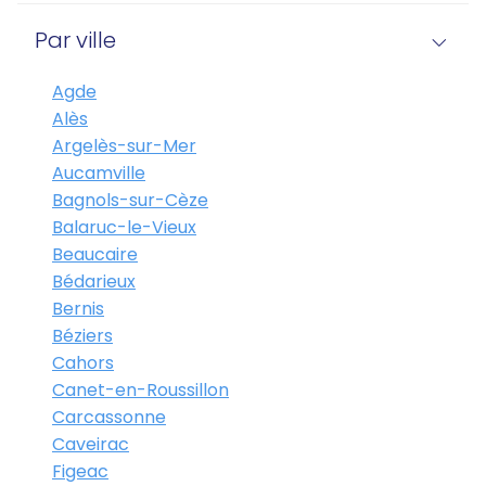
Par ville
Agde
Alès
Argelès-sur-Mer
Aucamville
Bagnols-sur-Cèze
Balaruc-le-Vieux
Beaucaire
Bédarieux
Bernis
Béziers
Cahors
Canet-en-Roussillon
Carcassonne
Caveirac
Figeac