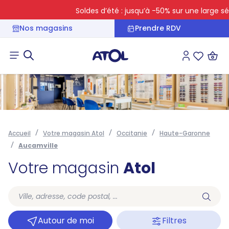
Soldes d’été : jusqu’à -50% sur une large sél
Nos magasins
Prendre RDV
Connexion
Liste des 
Accueil
Votre magasin Atol
Occitanie
Haute-Garonne
Aucamville
Votre magasin
Atol
Autour de moi
Filtres