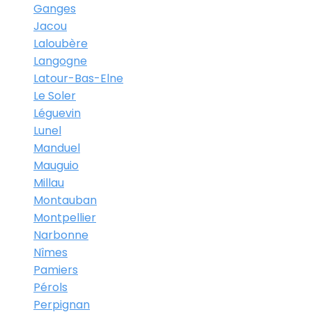
Ganges
Jacou
Laloubère
Langogne
Latour-Bas-Elne
Le Soler
Léguevin
Lunel
Manduel
Mauguio
Millau
Montauban
Montpellier
Narbonne
Nîmes
Pamiers
Pérols
Perpignan