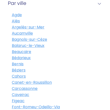
Par ville
Agde
Alès
Argelès-sur-Mer
Aucamville
Bagnols-sur-Cèze
Balaruc-le-Vieux
Beaucaire
Bédarieux
Bernis
Béziers
Cahors
Canet-en-Roussillon
Carcassonne
Caveirac
Figeac
Font-Romeu-Odeillo-Via