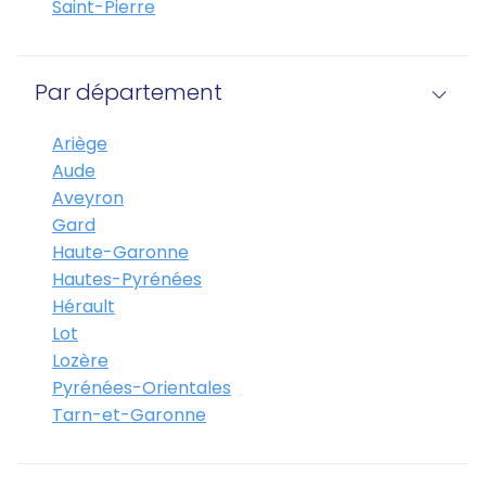
Saint-Pierre
Par département
Ariège
Aude
Aveyron
Gard
Haute-Garonne
Hautes-Pyrénées
Hérault
Lot
Lozère
Pyrénées-Orientales
Tarn-et-Garonne