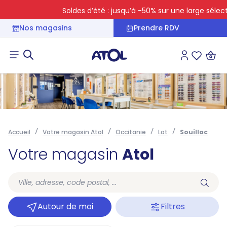
Soldes d’été : jusqu’à -50% sur une large sélectio
Nos magasins
Prendre RDV
Connexion
Liste des 
Accueil
Votre magasin Atol
Occitanie
Lot
Souillac
Votre magasin
Atol
Autour de moi
Filtres