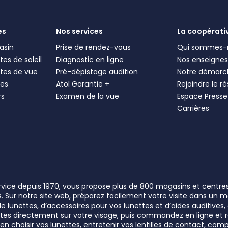
es
Nos services
La coopérati
asin
Prise de rendez-vous
Qui sommes-
es de soleil
Diagnostic en ligne
Nos enseigne
tes de vue
Pré-dépistage audition
Notre démarc
les
Atol Garantie +
Rejoindre le r
rs
Examen de la vue
Espace Presse
Carrières
ervice depuis 1970, vous propose plus de 800 magasins et centre
rs. Sur notre site web, préparez facilement votre visite dans un
lunettes, d’accessoires pour vos lunettes et d’aides auditives, a
unettes directement sur votre visage, puis commandez en ligne e
n choisir vos lunettes, entretenir vos lentilles de contact, comp