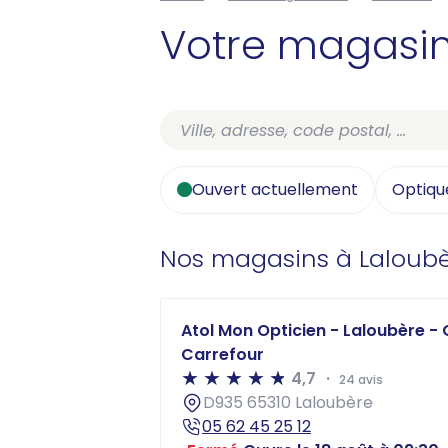
Votre magasi
Ouvert actuellement
Optiqu
Nos magasins à Laloub
Atol Mon Opticien - Laloubère -
Carrefour
4,7
24 avis
D935 65310 Laloubère
05 62 45 25 12