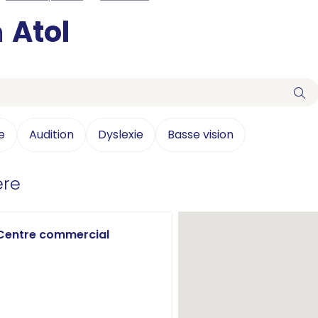
n
Atol
e
Audition
Dyslexie
Basse vision
ère
 Centre commercial