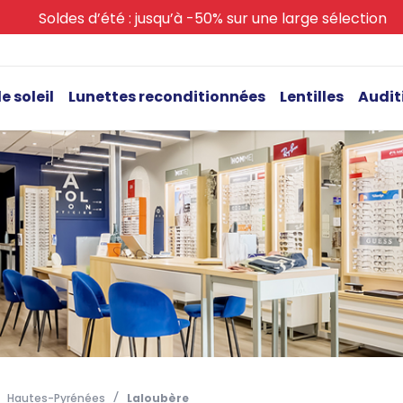
Soldes d’été : jusqu’à -50% sur une large sélection
e soleil
Lunettes reconditionnées
Lentilles
Audit
Hautes-Pyrénées
Laloubère