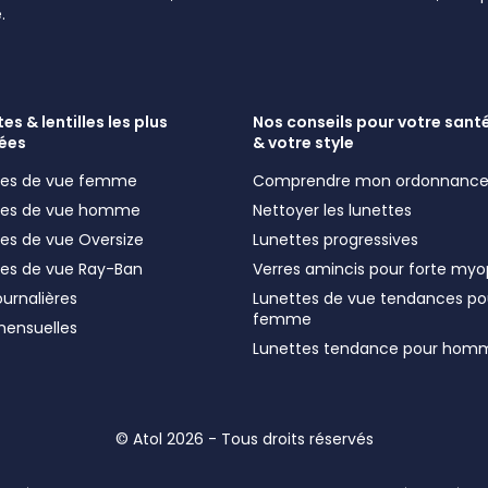
.
es & lentilles les plus
Nos conseils pour votre santé
ées
& votre style
ttes de vue femme
Comprendre mon ordonnanc
ttes de vue homme
Nettoyer les lunettes
tes de vue Oversize
Lunettes progressives
tes de vue Ray-Ban
Verres amincis pour forte myo
journalières
Lunettes de vue tendances po
femme
 mensuelles
Lunettes tendance pour hom
© Atol 2026 - Tous droits réservés