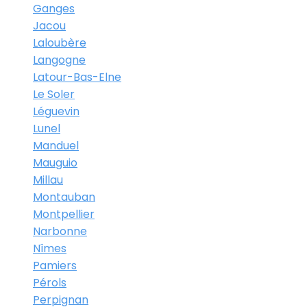
Ganges
Jacou
Laloubère
Langogne
Latour-Bas-Elne
Le Soler
Léguevin
Lunel
Manduel
Mauguio
Millau
Montauban
Montpellier
Narbonne
Nîmes
Pamiers
Pérols
Perpignan