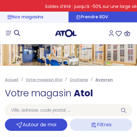
Soldes d’été : jusqu’à -50% sur une large séle
Nos magasins
Prendre RDV
Connexion
Liste des 
Accueil
Votre magasin Atol
Occitanie
Aveyron
Votre magasin
Atol
Autour de moi
Filtres