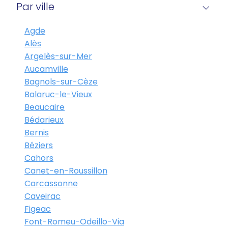
Par ville
Agde
Alès
Argelès-sur-Mer
Aucamville
Bagnols-sur-Cèze
Balaruc-le-Vieux
Beaucaire
Bédarieux
Bernis
Béziers
Cahors
Canet-en-Roussillon
Carcassonne
Caveirac
Figeac
Font-Romeu-Odeillo-Via