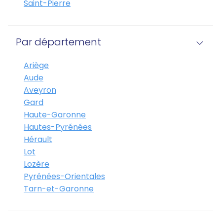
Saint-Pierre
Par département
Ariège
Aude
Aveyron
Gard
Haute-Garonne
Hautes-Pyrénées
Hérault
Lot
Lozère
Pyrénées-Orientales
Tarn-et-Garonne