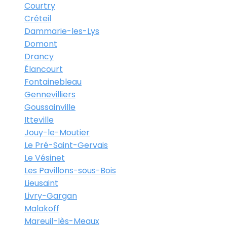
Courtry
Créteil
Dammarie-les-Lys
Domont
Drancy
Élancourt
Fontainebleau
Gennevilliers
Goussainville
Itteville
Jouy-le-Moutier
Le Pré-Saint-Gervais
Le Vésinet
Les Pavillons-sous-Bois
Lieusaint
Livry-Gargan
Malakoff
Mareuil-lès-Meaux