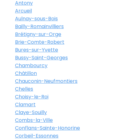
Antony
Arcueil
Aulnay-sous-Bois
Bailly-Romainvilliers
Brétigny-sur-Orge
Brie-Comte-Robert
Bures-sur-Yvette
Bussy-Saint-Georges
Chambourcy
Châtillon
Chauconin-Neufmontiers
Chelles
Choisy-le-Roi
Clamart
Claye-Souilly
Combs-la-Ville
Conflans-Sainte-Honorine
Corbeil-Essonnes