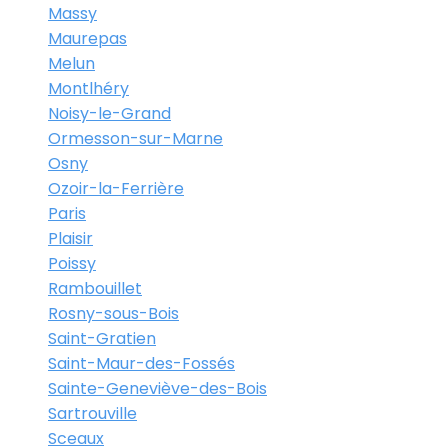
Massy
Maurepas
Melun
Montlhéry
Noisy-le-Grand
Ormesson-sur-Marne
Osny
Ozoir-la-Ferrière
Paris
Plaisir
Poissy
Rambouillet
Rosny-sous-Bois
Saint-Gratien
Saint-Maur-des-Fossés
Sainte-Geneviève-des-Bois
Sartrouville
Sceaux