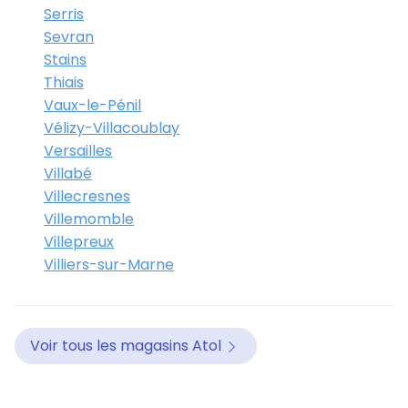
Serris
Sevran
Stains
Thiais
Vaux-le-Pénil
Vélizy-Villacoublay
Versailles
Villabé
Villecresnes
Villemomble
Villepreux
Villiers-sur-Marne
Voir tous les magasins Atol