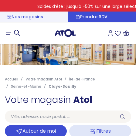
Soldes d’été : jusqu’à -50% sur une large sélectio
Nos magasins
Prendre RDV
Connexion
Liste des 
Accueil
Votre magasin Atol
Île-de-France
Seine-et-Marne
Claye-Souilly
Votre magasin
Atol
Autour de moi
Filtres