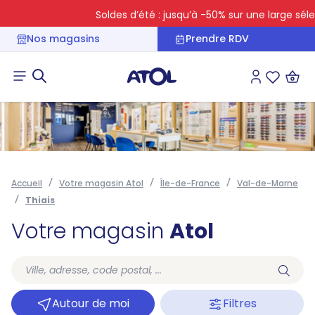
Soldes d’été : jusqu’à -50% sur une large sélec
Nos magasins
Prendre RDV
Connexion
Liste des 
Accueil
Votre magasin Atol
Île-de-France
Val-de-Marne
Thiais
Votre magasin
Atol
Autour de moi
Filtres