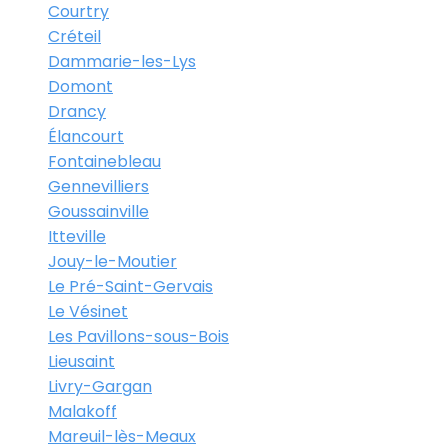
Courtry
Créteil
Dammarie-les-Lys
Domont
Drancy
Élancourt
Fontainebleau
Gennevilliers
Goussainville
Itteville
Jouy-le-Moutier
Le Pré-Saint-Gervais
Le Vésinet
Les Pavillons-sous-Bois
Lieusaint
Livry-Gargan
Malakoff
Mareuil-lès-Meaux