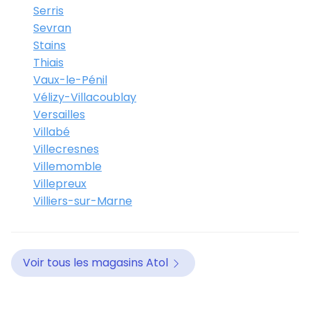
Serris
Sevran
Stains
Thiais
Vaux-le-Pénil
Vélizy-Villacoublay
Versailles
Villabé
Villecresnes
Villemomble
Villepreux
Villiers-sur-Marne
Voir tous les magasins Atol