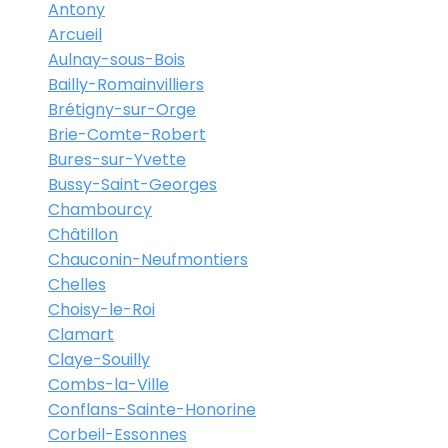
Antony
Arcueil
Aulnay-sous-Bois
Bailly-Romainvilliers
Brétigny-sur-Orge
Brie-Comte-Robert
Bures-sur-Yvette
Bussy-Saint-Georges
Chambourcy
Châtillon
Chauconin-Neufmontiers
Chelles
Choisy-le-Roi
Clamart
Claye-Souilly
Combs-la-Ville
Conflans-Sainte-Honorine
Corbeil-Essonnes