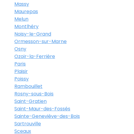
Massy
Maurepas
Melun
Montlhéry
Noisy-le-Grand
Ormesson-sur-Marne
Osny
Ozoir-la-Ferrière
Paris
Plaisir
Poissy
Rambouillet
Rosny-sous-Bois
Saint-Gratien
Saint-Maur-des-Fossés
Sainte-Geneviève-des-Bois
Sartrouville
Sceaux