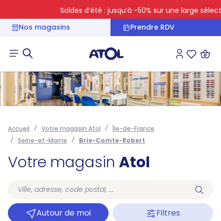
Soldes d’été : jusqu’à -50% sur une large sélectio
Nos magasins
Prendre RDV
Connexion
Liste des 
Accueil
Votre magasin Atol
Île-de-France
Seine-et-Marne
Brie-Comte-Robert
Votre magasin
Atol
Autour de moi
Filtres