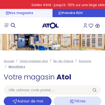
Soldes d’été : jusqu’à -50% sur une large sélec
Nos magasins
Prendre RDV
Connexion
Liste des 
Accueil
Votre magasin Atol
Île-de-France
Essonne
Montlhéry
Votre magasin
Atol
Autour de moi
Filtres