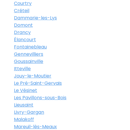
Courtry
Créteil
Dammarie-les-Lys
Domont
Drancy
Élancourt
Fontainebleau
Gennevilliers
Goussainville
Itteville
Jouy-le-Moutier
Le Pré-Saint-Gervais
Le Vésinet
Les Pavillons-sous-Bois
Lieusaint
Livry-Gargan
Malakoff
Mareuil-lès-Meaux