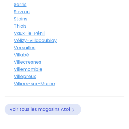
Serris
Sevran
Stains
Thiais
Vaux-le-Pénil
Vélizy-Villacoublay
Versailles
Villabé
Villecresnes
Villemomble
Villepreux
Villiers-sur-Marne
Voir tous les magasins Atol