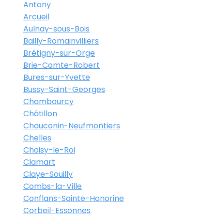
Antony
Arcueil
Aulnay-sous-Bois
Bailly-Romainvilliers
Brétigny-sur-Orge
Brie-Comte-Robert
Bures-sur-Yvette
Bussy-Saint-Georges
Chambourcy
Châtillon
Chauconin-Neufmontiers
Chelles
Choisy-le-Roi
Clamart
Claye-Souilly
Combs-la-Ville
Conflans-Sainte-Honorine
Corbeil-Essonnes