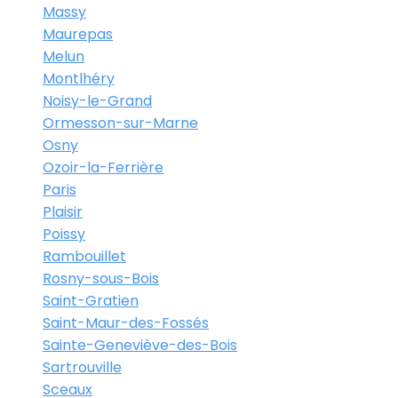
Massy
Maurepas
Melun
Montlhéry
Noisy-le-Grand
Ormesson-sur-Marne
Osny
Ozoir-la-Ferrière
Paris
Plaisir
Poissy
Rambouillet
Rosny-sous-Bois
Saint-Gratien
Saint-Maur-des-Fossés
Sainte-Geneviève-des-Bois
Sartrouville
Sceaux