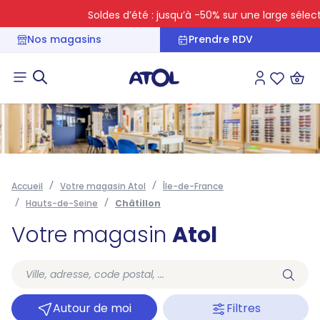
Soldes d’été : jusqu’à -50% sur une large sélectio
Nos magasins
Prendre RDV
Connexion
Liste des 
Accueil
Votre magasin Atol
Île-de-France
Hauts-de-Seine
Châtillon
Votre magasin
Atol
Autour de moi
Filtres