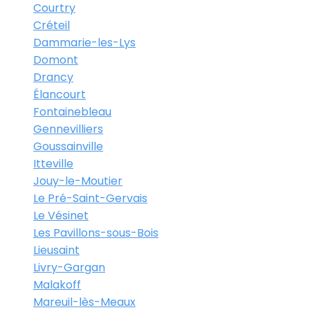
Courtry
Créteil
Dammarie-les-Lys
Domont
Drancy
Élancourt
Fontainebleau
Gennevilliers
Goussainville
Itteville
Jouy-le-Moutier
Le Pré-Saint-Gervais
Le Vésinet
Les Pavillons-sous-Bois
Lieusaint
Livry-Gargan
Malakoff
Mareuil-lès-Meaux