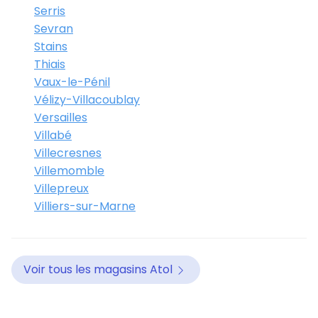
Serris
Sevran
Stains
Thiais
Vaux-le-Pénil
Vélizy-Villacoublay
Versailles
Villabé
Villecresnes
Villemomble
Villepreux
Villiers-sur-Marne
Voir tous les magasins Atol