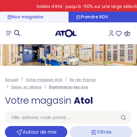
Soldes d’été : jusqu’à -50% sur une large sélectio
Nos magasins
Prendre RDV
Connexion
Liste des 
Accueil
Votre magasin Atol
Île-de-France
Seine-et-Marne
Dammarie-les-Lys
Votre magasin
Atol
Autour de moi
Filtres