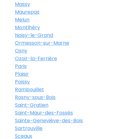
Massy
Maurepas
Melun
Montlhéry
Noisy-le-Grand
Ormesson-sur-Marne
Osny
Ozoir-la-Ferrière
Paris
Plaisir
Poissy
Rambouillet
Rosny-sous-Bois
Saint-Gratien
Saint-Maur-des-Fossés
Sainte-Geneviève-des-Bois
Sartrouville
Sceaux