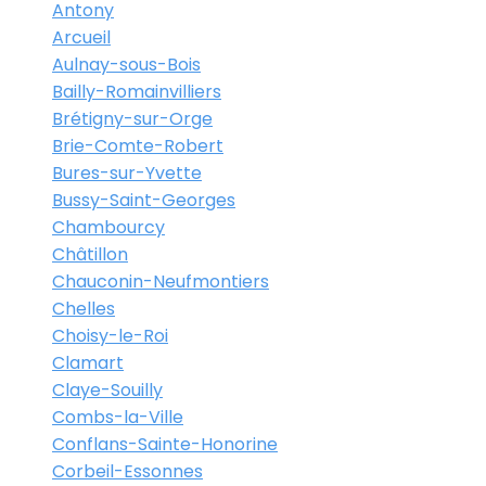
Antony
Arcueil
Aulnay-sous-Bois
Bailly-Romainvilliers
Brétigny-sur-Orge
Brie-Comte-Robert
Bures-sur-Yvette
Bussy-Saint-Georges
Chambourcy
Châtillon
Chauconin-Neufmontiers
Chelles
Choisy-le-Roi
Clamart
Claye-Souilly
Combs-la-Ville
Conflans-Sainte-Honorine
Corbeil-Essonnes