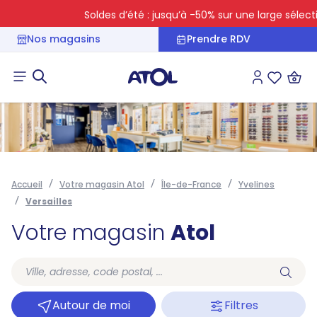
Soldes d’été : jusqu’à -50% sur une large sélectio
Nos magasins
Prendre RDV
Connexion
Liste des 
Accueil
Votre magasin Atol
Île-de-France
Yvelines
Versailles
Votre magasin
Atol
Autour de moi
Filtres