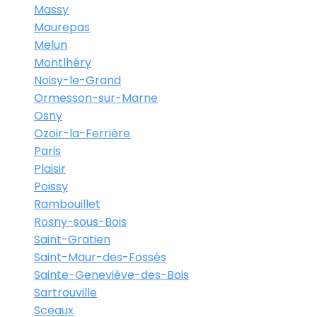
Massy
Maurepas
Melun
Montlhéry
Noisy-le-Grand
Ormesson-sur-Marne
Osny
Ozoir-la-Ferrière
Paris
Plaisir
Poissy
Rambouillet
Rosny-sous-Bois
Saint-Gratien
Saint-Maur-des-Fossés
Sainte-Geneviève-des-Bois
Sartrouville
Sceaux