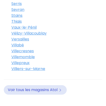
Serris
Sevran
Stains
Thiais
Vaux-le-Pénil
Vélizy-Villacoublay
Versailles
Villabé
Villecresnes
Villemomble
Villepreux
Villiers-sur-Marne
Voir tous les magasins Atol