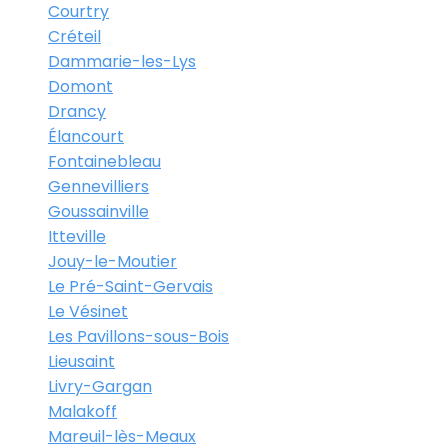
Courtry
Créteil
Dammarie-les-Lys
Domont
Drancy
Élancourt
Fontainebleau
Gennevilliers
Goussainville
Itteville
Jouy-le-Moutier
Le Pré-Saint-Gervais
Le Vésinet
Les Pavillons-sous-Bois
Lieusaint
Livry-Gargan
Malakoff
Mareuil-lès-Meaux