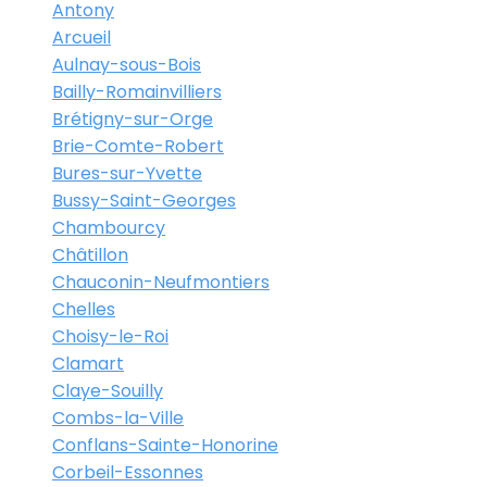
Antony
Arcueil
Aulnay-sous-Bois
Bailly-Romainvilliers
Brétigny-sur-Orge
Brie-Comte-Robert
Bures-sur-Yvette
Bussy-Saint-Georges
Chambourcy
Châtillon
Chauconin-Neufmontiers
Chelles
Choisy-le-Roi
Clamart
Claye-Souilly
Combs-la-Ville
Conflans-Sainte-Honorine
Corbeil-Essonnes