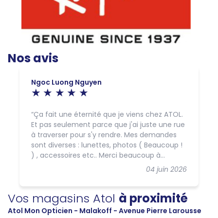
Nos avis
Ngoc Luong Nguyen
Ça fait une éternité que je viens chez ATOL.
Et pas seulement parce que j'ai juste une rue
à traverser pour s'y rendre. Mes demandes
sont diverses : lunettes, photos ( Beaucoup !
) , accessoires etc.. Merci beaucoup à
Amandine et Rodolphe pour votre gentillesse,
04 juin 2026
votre compréhension, votre patience et
votre bienveillance. Le tout avec beaucoup
Vos magasins Atol
à proximité
de professionnalisme. Amitiés.
Atol Mon Opticien - Malakoff - Avenue Pierre Larousse