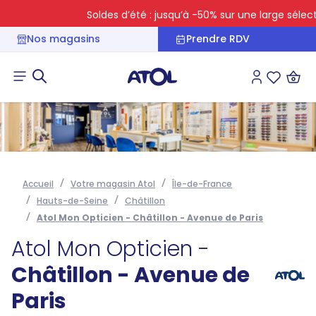
Soldes d’été : jusqu’à -50% sur une large sélection
Nos magasins
Prendre RDV
Connexion
Liste des 
Accueil
Votre magasin Atol
Île-de-France
Hauts-de-Seine
Châtillon
Atol Mon Opticien - Châtillon - Avenue de Paris
Atol Mon Opticien -
Châtillon - Avenue de
Paris