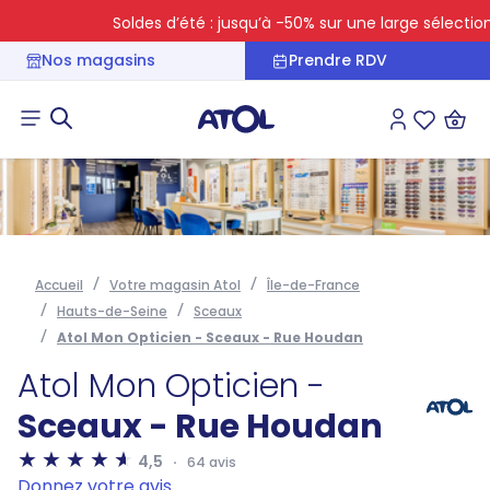
Soldes d’été : jusqu’à -50% sur une large sélection
Nos magasins
Prendre RDV
Connexion
Liste des 
Accueil
Votre magasin Atol
Île-de-France
Hauts-de-Seine
Sceaux
Atol Mon Opticien - Sceaux - Rue Houdan
Atol Mon Opticien -
Sceaux - Rue Houdan
4,5
64 avis
Donnez votre avis