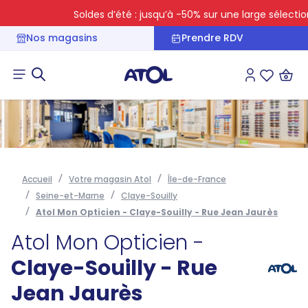
Soldes d’été : jusqu’à -50% sur une large sélection
Nos magasins
Prendre RDV
Connexion
Liste des 
Accueil
Votre magasin Atol
Île-de-France
Seine-et-Marne
Claye-Souilly
Atol Mon Opticien - Claye-Souilly - Rue Jean Jaurès
Atol Mon Opticien -
Claye-Souilly - Rue
Jean Jaurès