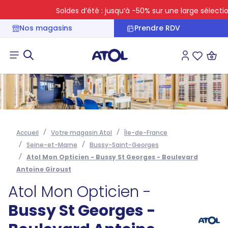
Soldes d’été : jusqu’à -50% sur une large sélection
Nos magasins
Prendre RDV
Connexion
Liste des 
Accueil
Votre magasin Atol
Île-de-France
Seine-et-Marne
Bussy-Saint-Georges
Atol Mon Opticien - Bussy St Georges - Boulevard
Antoine Giroust
Atol Mon Opticien -
Bussy St Georges -