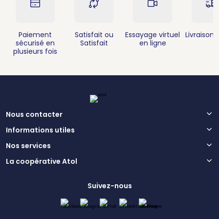
Paiement
Satisfait ou
Essayage virtuel
Livraison 
sécurisé en
Satisfait
en ligne
plusieurs fois
Nous contacter
Informations utiles
Nos services
La coopérative Atol
Suivez-nous