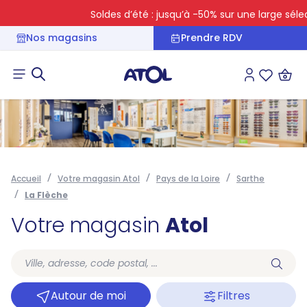
Soldes d’été : jusqu’à -50% sur une large sélect
Nos magasins
Prendre RDV
Connexion
Liste des 
Accueil
Votre magasin Atol
Pays de la Loire
Sarthe
La Flèche
Votre magasin
Atol
Autour de moi
Filtres