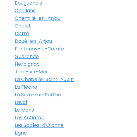
Bouguenais
Challans
Chemillé-en-Anjou
Cholet
Distré
Doué-en-Anjou
Fontenay-le-Comte
Guérande
Herbignac
Jard-sur-Mer
La Chapelle-Saint-Aubin
La Flèche
La Suze-sur-Sarthe
Laval
Le Mans
Les Achards
Les Sables-d'Olonne
Ligné