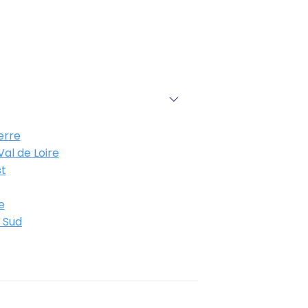
erre
al de Loire
t
e
 Sud