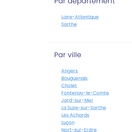
Par département
Loire-Atlantique
Sarthe
Par ville
Angers
Bouguenais
Cholet
Fontenay-le-Comte
Jard-sur-Mer
La Suze-sur-Sarthe
Les Achards
Luçon
Nort-sur-Erdre