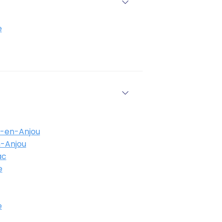
e
é-en-Anjou
-Anjou
ac
e
e