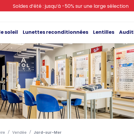
Soldes d’été : jusqu’à -50% sur une large sélection
e soleil
Lunettes reconditionnées
Lentilles
Audit
ire
Vendée
Jard-sur-Mer