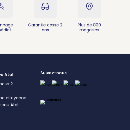
nnage
Garantie casse 2
Plus de 800
édiat
ans
magasins
Suivez-nous
ve Atol
nous ?
s
he citoyenne
éseau Atol