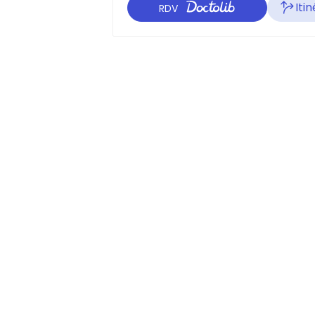
Itin
RDV