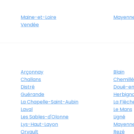
Maine-et-Loire
Mayenn
Vendée
Arçonnay
Blain
Challans
Chemill
Distré
Doué-en
Guérande
Herbign
La Chapelle-Saint-Aubin
La Flèch
Laval
Le Mans
Les Sables-d'Olonne
Ligné
Lys-Haut-Layon
Mayenn
Orvault
Rezé