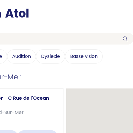
n
Atol
e
Audition
Dyslexie
Basse vision
ur-Mer
r - C Rue de l'Ocean
rd-Sur-Mer