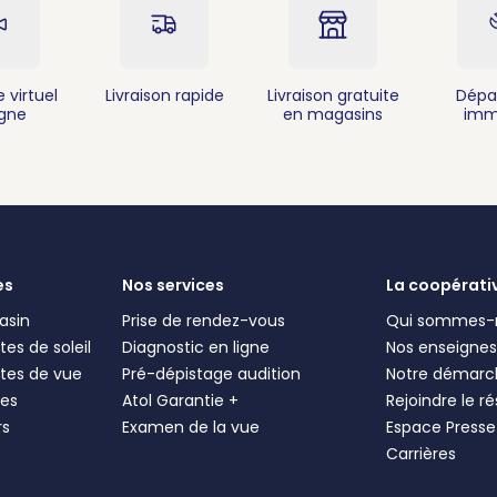
 virtuel
Livraison rapide
Livraison gratuite
Dépa
igne
en magasins
imm
es
Nos services
La coopérati
asin
Prise de rendez-vous
Qui sommes-
es de soleil
Diagnostic en ligne
Nos enseigne
tes de vue
Pré-dépistage audition
Notre démarc
les
Atol Garantie +
Rejoindre le r
rs
Examen de la vue
Espace Presse
Carrières