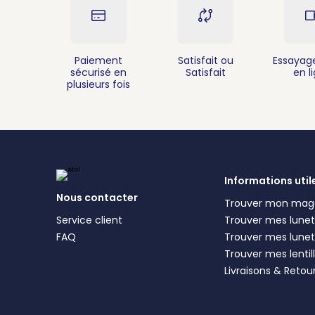
Paiement
Satisfait ou
Essayage
sécurisé en
Satisfait
en l
plusieurs fois
Informations util
Nous contacter
Trouver mon mag
Service client
Trouver mes lunett
FAQ
Trouver mes lunet
Trouver mes lentil
Livraisons & Retou