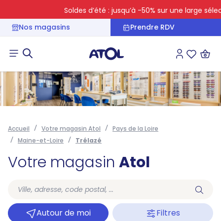
Soldes d’été : jusqu’à -50% sur une large sélecti
Nos magasins
Prendre RDV
Connexion
Liste des 
Accueil
Votre magasin Atol
Pays de la Loire
Maine-et-Loire
Trélazé
Votre magasin
Atol
Autour de moi
Filtres