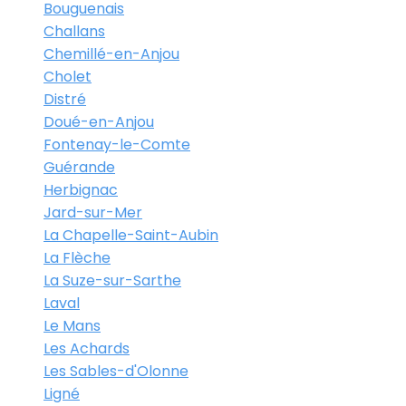
Bouguenais
Challans
Chemillé-en-Anjou
Cholet
Distré
Doué-en-Anjou
Fontenay-le-Comte
Guérande
Herbignac
Jard-sur-Mer
La Chapelle-Saint-Aubin
La Flèche
La Suze-sur-Sarthe
Laval
Le Mans
Les Achards
Les Sables-d'Olonne
Ligné