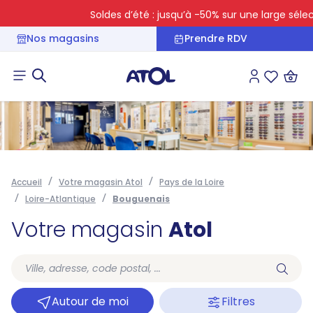
Soldes d’été : jusqu’à -50% sur une large sélecti
Nos magasins
Prendre RDV
Connexion
Liste des 
Accueil
Votre magasin Atol
Pays de la Loire
Loire-Atlantique
Bouguenais
Votre magasin
Atol
Autour de moi
Filtres