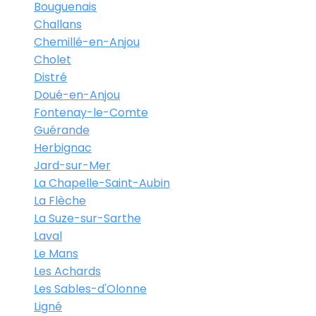
Bouguenais
Challans
Chemillé-en-Anjou
Cholet
Distré
Doué-en-Anjou
Fontenay-le-Comte
Guérande
Herbignac
Jard-sur-Mer
La Chapelle-Saint-Aubin
La Flèche
La Suze-sur-Sarthe
Laval
Le Mans
Les Achards
Les Sables-d'Olonne
Ligné