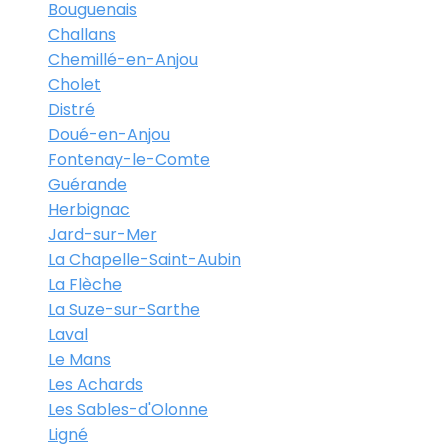
Bouguenais
Challans
Chemillé-en-Anjou
Cholet
Distré
Doué-en-Anjou
Fontenay-le-Comte
Guérande
Herbignac
Jard-sur-Mer
La Chapelle-Saint-Aubin
La Flèche
La Suze-sur-Sarthe
Laval
Le Mans
Les Achards
Les Sables-d'Olonne
Ligné