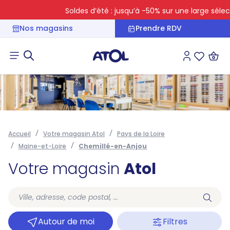
Soldes d’été : jusqu’à -50% sur une large sélecti
Nos magasins
Prendre RDV
Connexion
Liste des 
Accueil
Votre magasin Atol
Pays de la Loire
Maine-et-Loire
Chemillé-en-Anjou
Votre magasin
Atol
Autour de moi
Filtres