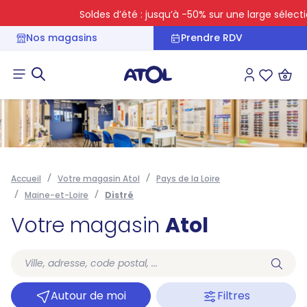
Soldes d’été : jusqu’à -50% sur une large sélectio
Nos magasins
Prendre RDV
Connexion
Liste des 
Accueil
Votre magasin Atol
Pays de la Loire
Maine-et-Loire
Distré
Votre magasin
Atol
Autour de moi
Filtres