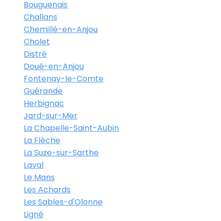
Bouguenais
Challans
Chemillé-en-Anjou
Cholet
Distré
Doué-en-Anjou
Fontenay-le-Comte
Guérande
Herbignac
Jard-sur-Mer
La Chapelle-Saint-Aubin
La Flèche
La Suze-sur-Sarthe
Laval
Le Mans
Les Achards
Les Sables-d'Olonne
Ligné