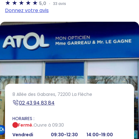
5,0
33 avis
Donnez votre avis
8 Allée des Gabares,
72200 La Flèche
02 43 94 83 84
HORAIRES :
Fermé.
Ouvre à 09:30
Vendredi
09:30-12:30
14:00-19:00