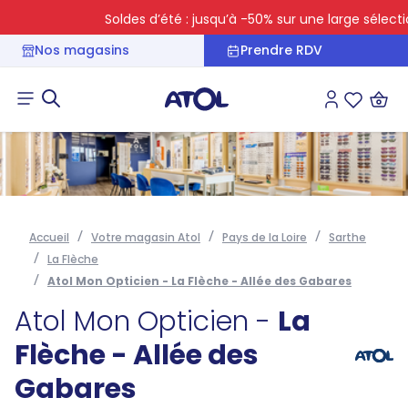
Soldes d’été : jusqu’à -50% sur une large sélection
Nos magasins
Prendre RDV
Connexion
Liste des 
Accueil
Votre magasin Atol
Pays de la Loire
Sarthe
La Flèche
Atol Mon Opticien - La Flèche - Allée des Gabares
Atol Mon Opticien -
La
Flèche - Allée des
Gabares