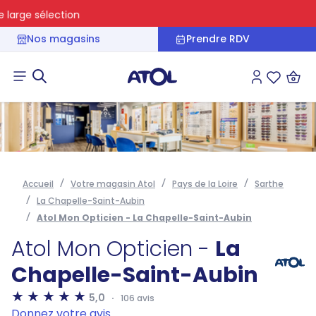
rge sélection
Nos magasins
Prendre RDV
Connexion
Liste des 
Accueil
Votre magasin Atol
Pays de la Loire
Sarthe
La Chapelle-Saint-Aubin
Atol Mon Opticien - La Chapelle-Saint-Aubin
Atol Mon Opticien -
La
Chapelle-Saint-Aubin
5,0
106 avis
Donnez votre avis