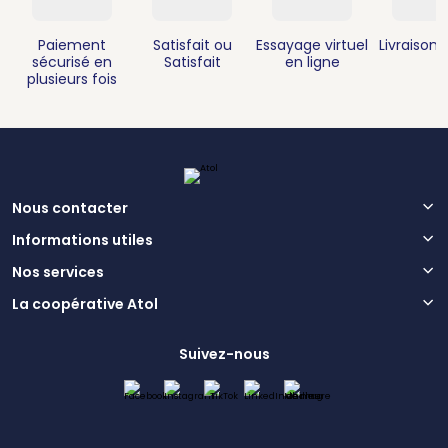
Paiement
Satisfait ou
Essayage virtuel
Livraison 
sécurisé en
Satisfait
en ligne
plusieurs fois
Nous contacter
Informations utiles
Nos services
La coopérative Atol
Suivez-nous