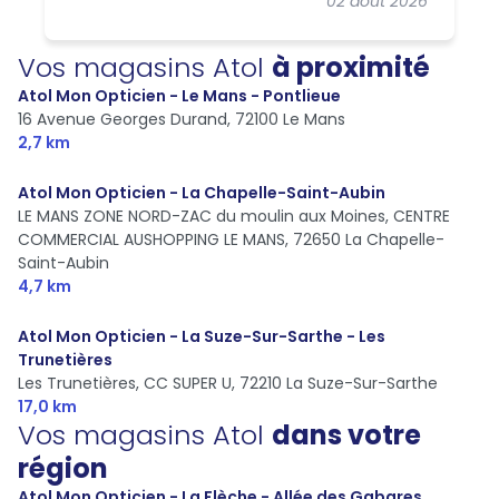
02 août 2026
Mans, rue Bolton en particulier. Merciii les filles
!
Vos magasins Atol
à proximité
Atol Mon Opticien - Le Mans - Pontlieue
16 Avenue Georges Durand,
72100 Le Mans
2,7 km
Atol Mon Opticien - La Chapelle-Saint-Aubin
LE MANS ZONE NORD-ZAC du moulin aux Moines, CENTRE
COMMERCIAL AUSHOPPING LE MANS,
72650 La Chapelle-
Saint-Aubin
4,7 km
Atol Mon Opticien - La Suze-Sur-Sarthe - Les
Trunetières
Les Trunetières, CC SUPER U,
72210 La Suze-Sur-Sarthe
17,0 km
Vos magasins Atol
dans votre
région
Atol Mon Opticien - La Flèche - Allée des Gabares