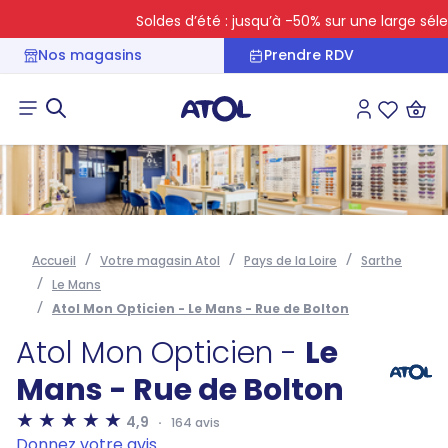
Soldes d’été : jusqu’à -50% sur une large sélecti
Nos magasins
Prendre RDV
Connexion
Liste des 
Accueil
Votre magasin Atol
Pays de la Loire
Sarthe
Le Mans
Atol Mon Opticien - Le Mans - Rue de Bolton
Atol Mon Opticien -
Le
Mans - Rue de Bolton
4,9
164 avis
Donnez votre avis