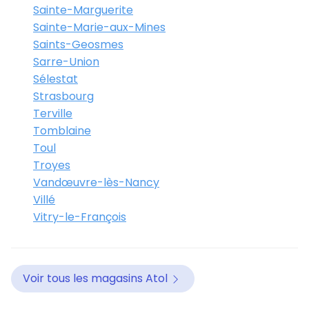
Sainte-Marguerite
Sainte-Marie-aux-Mines
Saints-Geosmes
Sarre-Union
Sélestat
Strasbourg
Terville
Tomblaine
Toul
Troyes
Vandœuvre-lès-Nancy
Villé
Vitry-le-François
Voir tous les magasins Atol