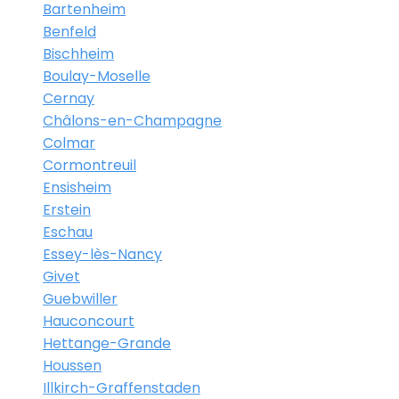
Bartenheim
Benfeld
Bischheim
Boulay-Moselle
Cernay
Châlons-en-Champagne
Colmar
Cormontreuil
Ensisheim
Erstein
Eschau
Essey-lès-Nancy
Givet
Guebwiller
Hauconcourt
Hettange-Grande
Houssen
Illkirch-Graffenstaden