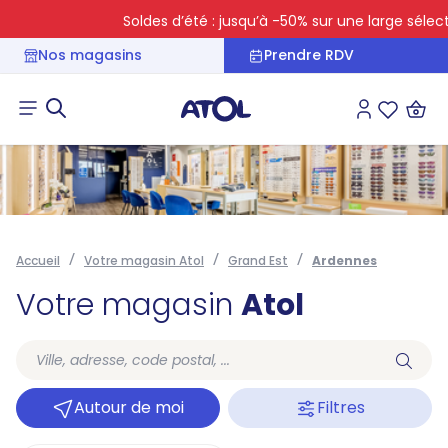
Soldes d’été : jusqu’à -50% sur une large sélectio
Nos magasins
Prendre RDV
Connexion
Liste des 
Accueil
Votre magasin Atol
Grand Est
Ardennes
Votre magasin
Atol
Autour de moi
Filtres