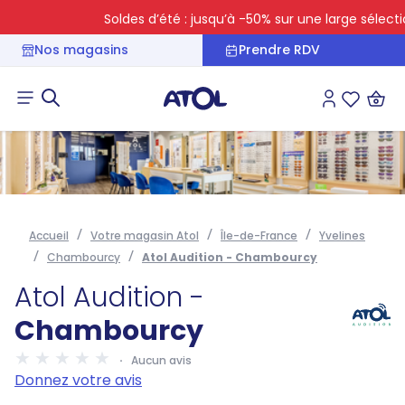
Soldes d’été : jusqu’à -50% sur une large sélection
Nos magasins
Prendre RDV
Connexion
Liste des 
Accueil
Votre magasin Atol
Île-de-France
Yvelines
Chambourcy
Atol Audition - Chambourcy
Atol Audition -
Chambourcy
Aucun avis
Donnez votre avis