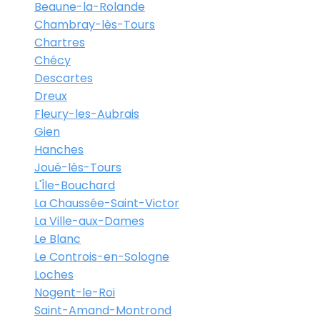
Beaune-la-Rolande
Chambray-lès-Tours
Chartres
Chécy
Descartes
Dreux
Fleury-les-Aubrais
Gien
Hanches
Joué-lès-Tours
L'Île-Bouchard
La Chaussée-Saint-Victor
La Ville-aux-Dames
Le Blanc
Le Controis-en-Sologne
Loches
Nogent-le-Roi
Saint-Amand-Montrond