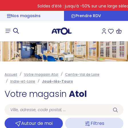
Soldes d’été : jusqu’à -50% sur une large sélect
Nos magasins
Prendre RDV
Connexion
Liste des 
Accueil
Votre magasin Atol
Centre-Val de Loire
Indre-et-Loire
Joué-lès-Tours
Votre magasin
Atol
Autour de moi
Filtres