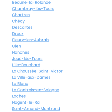
Beaune-la-Rolande
Chambray-lès-Tours
Chartres
Chécy
Descartes
Dreux
Fleury-les-Aubrais
Gien
Hanches
Joué-lès-Tours
L'Île-Bouchard
La Chaussée-Saint-Victor
La Ville-aux-Dames
Le Blanc
Le Controis-en-Sologne
Loches
Nogent-le-Roi
Saint-Amand-Montrond