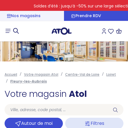
Soldes d’été : jusqu’à -50% sur une large sélectio
Nos magasins
Prendre RDV
Connexion
Liste des 
Accueil
Votre magasin Atol
Centre-Val de Loire
Loiret
Fleury-les-Aubrais
Votre magasin
Atol
Autour de moi
Filtres