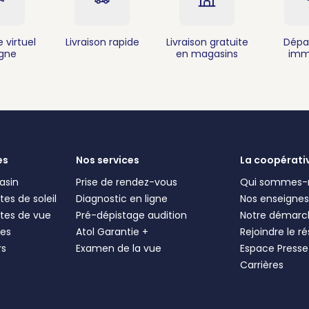
 virtuel
Livraison rapide
Livraison gratuite
Dépa
igne
en magasins
imm
es
Nos services
La coopérati
asin
Prise de rendez-vous
Qui sommes-
es de soleil
Diagnostic en ligne
Nos enseigne
tes de vue
Pré-dépistage audition
Notre démarc
les
Atol Garantie +
Rejoindre le r
rs
Examen de la vue
Espace Presse
Carrières