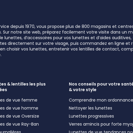
ervice depuis 1970, vous propose plus de 800 magasins et centre
rs. Sur notre site web, préparez facilement votre visite dans un
lunettes, d’accessoires pour vos lunettes et d’aides auditives, a
unettes directement sur votre visage, puis commandez en ligne e
n choisir vos lunettes, entretenir vos lentilles de contact, comp
.
es & lentilles les plus
Nos conseils pour votre santé
ées
& votre style
ttes de vue femme
Comprendre mon ordonnanc
ttes de vue homme
Nettoyer les lunettes
tes de vue Oversize
Lunettes progressives
tes de vue Ray-Ban
Verres amincis pour forte myo
journalières
Lunettes de vue tendances po