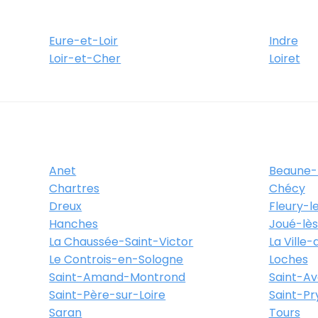
Eure-et-Loir
Indre
Loir-et-Cher
Loiret
Anet
Beaune-
Chartres
Chécy
Dreux
Fleury-l
Hanches
Joué-lè
La Chaussée-Saint-Victor
La Ville
Le Controis-en-Sologne
Loches
Saint-Amand-Montrond
Saint-Av
Saint-Père-sur-Loire
Saint-P
Saran
Tours