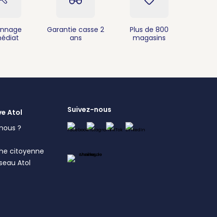
nnage
Garantie casse 2
Plus de 800
édiat
ans
magasins
Suivez-nous
ve Atol
nous ?
s
he citoyenne
éseau Atol