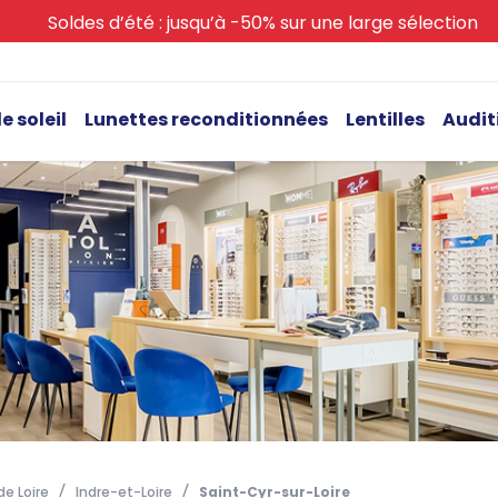
Soldes d’été : jusqu’à -50% sur une large sélection
e soleil
Lunettes reconditionnées
Lentilles
Audit
e Loire
Indre-et-Loire
Saint-Cyr-sur-Loire