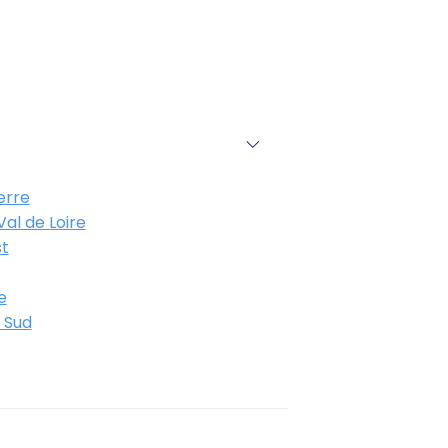
erre
al de Loire
t
e
 Sud