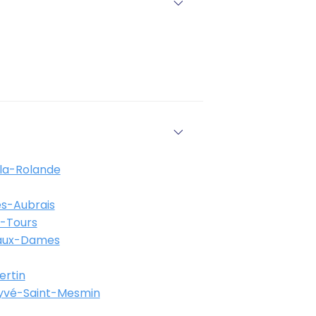
la-Rolande
es-Aubrais
s-Tours
-aux-Dames
ertin
ryvé-Saint-Mesmin