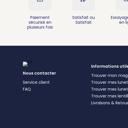
Paiement
Satisfait ou
Essayage
sécurisé en
Satisfait
en l
plusieurs fois
Informations util
Nous contacter
Trouver mon mag
Service client
Trouver mes lunett
FAQ
Trouver mes lunet
Trouver mes lentil
Livraisons & Retou