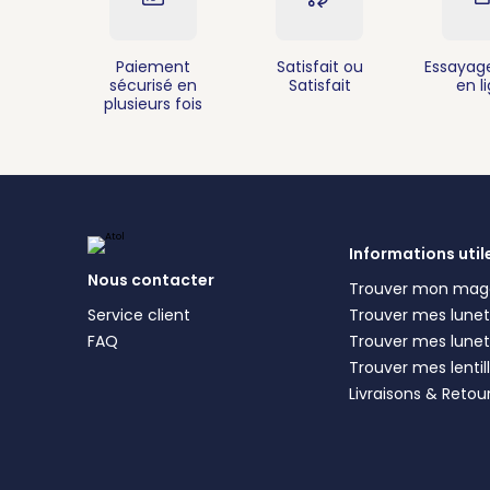
Paiement
Satisfait ou
Essayage
sécurisé en
Satisfait
en l
plusieurs fois
Informations util
Nous contacter
Trouver mon mag
Service client
Trouver mes lunett
FAQ
Trouver mes lunet
Trouver mes lentil
Livraisons & Retou