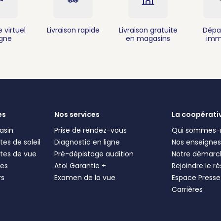
 virtuel
Livraison rapide
Livraison gratuite
Dépa
igne
en magasins
imm
es
Nos services
La coopérati
asin
Prise de rendez-vous
Qui sommes-
es de soleil
Diagnostic en ligne
Nos enseigne
tes de vue
Pré-dépistage audition
Notre démarc
les
Atol Garantie +
Rejoindre le r
rs
Examen de la vue
Espace Presse
Carrières