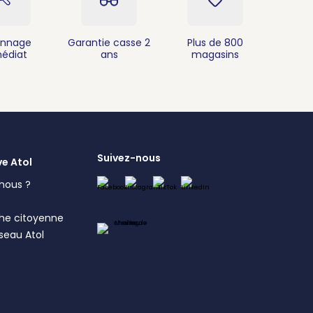
nnage
Garantie casse 2
Plus de 800
édiat
ans
magasins
Suivez-nous
ve Atol
nous ?
s
he citoyenne
éseau Atol