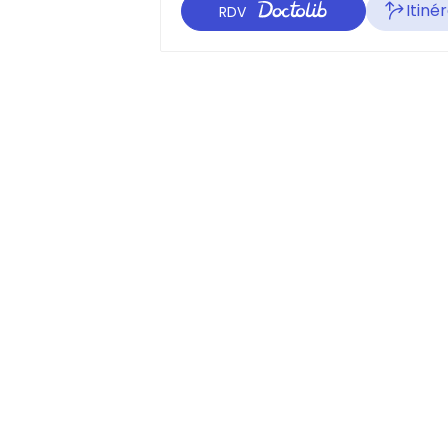
Itiné
RDV