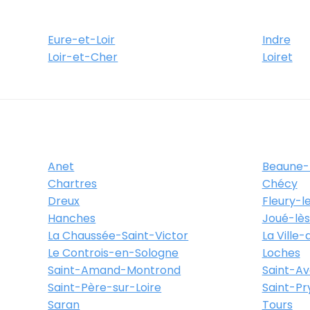
Eure-et-Loir
Indre
Loir-et-Cher
Loiret
Anet
Beaune-
Chartres
Chécy
Dreux
Fleury-l
Hanches
Joué-lè
La Chaussée-Saint-Victor
La Ville
Le Controis-en-Sologne
Loches
Saint-Amand-Montrond
Saint-Av
Saint-Père-sur-Loire
Saint-P
Saran
Tours