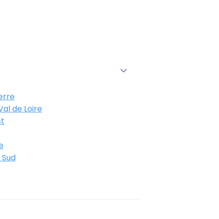
erre
al de Loire
t
e
 Sud