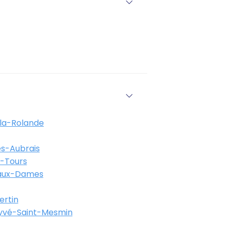
la-Rolande
es-Aubrais
s-Tours
-aux-Dames
ertin
ryvé-Saint-Mesmin