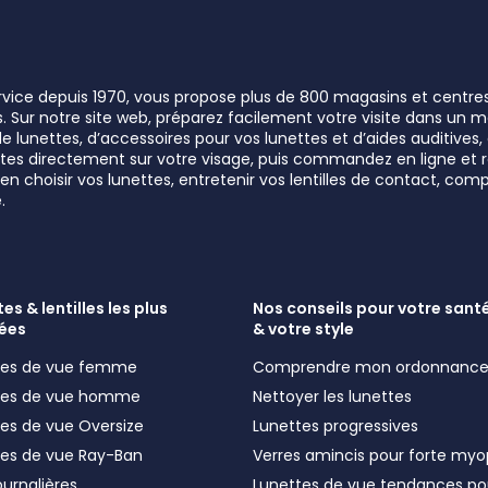
ervice depuis 1970, vous propose plus de 800 magasins et centre
rs. Sur notre site web, préparez facilement votre visite dans un
lunettes, d’accessoires pour vos lunettes et d’aides auditives, a
unettes directement sur votre visage, puis commandez en ligne e
n choisir vos lunettes, entretenir vos lentilles de contact, comp
.
es & lentilles les plus
Nos conseils pour votre santé
ées
& votre style
ttes de vue femme
Comprendre mon ordonnanc
ttes de vue homme
Nettoyer les lunettes
tes de vue Oversize
Lunettes progressives
tes de vue Ray-Ban
Verres amincis pour forte myo
journalières
Lunettes de vue tendances po