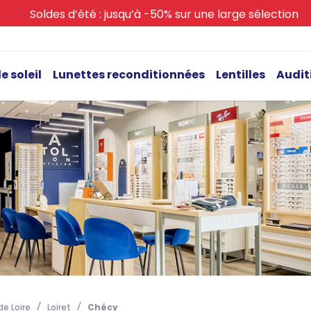
Soldes d’été : jusqu’à -50% sur une large sélection
e soleil
Lunettes reconditionnées
Lentilles
Audit
e Loire
Loiret
Chécy