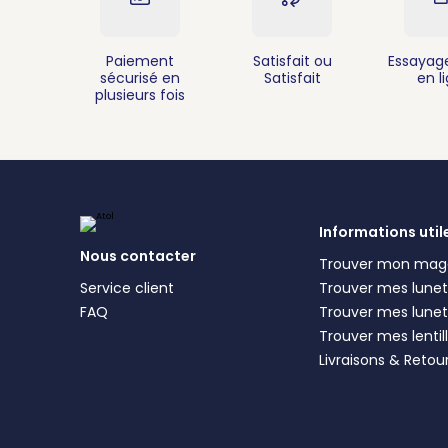
Paiement
Satisfait ou
Essayage
sécurisé en
Satisfait
en l
plusieurs fois
Informations util
Nous contacter
Trouver mon mag
Service client
Trouver mes lunett
FAQ
Trouver mes lunet
Trouver mes lentil
Livraisons & Retou