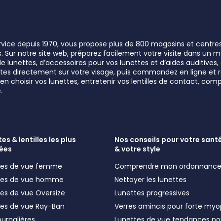
ervice depuis 1970, vous propose plus de 800 magasins et centre
rs. Sur notre site web, préparez facilement votre visite dans un
lunettes, d’accessoires pour vos lunettes et d’aides auditives, a
unettes directement sur votre visage, puis commandez en ligne e
n choisir vos lunettes, entretenir vos lentilles de contact, comp
.
es & lentilles les plus
Nos conseils pour votre santé
ées
& votre style
ttes de vue femme
Comprendre mon ordonnanc
ttes de vue homme
Nettoyer les lunettes
tes de vue Oversize
Lunettes progressives
tes de vue Ray-Ban
Verres amincis pour forte myo
journalières
Lunettes de vue tendances po