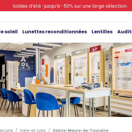
Soldes d’été : jusqu’à -50% sur une large sélection
e soleil
Lunettes reconditionnées
Lentilles
Audit
e Loire
Indre-et-Loire
Sainte-Maure-de-Touraine