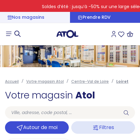
Soldes d’été : jusqu’à -50% sur une large sélect
Nos magasins
Prendre RDV
Connexion
Liste des 
Accueil
Votre magasin Atol
Centre-Val de Loire
Loiret
Votre magasin
Atol
Autour de moi
Filtres