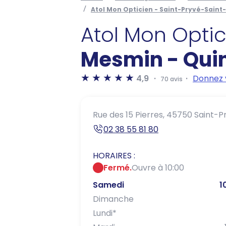
Atol Mon Opticien - Saint-Pryvé-Saint
Atol Mon Opti
Mesmin - Quin
4,9
Donnez 
70 avis
Rue des 15 Pierres,
45750 Saint-P
02 38 55 81 80
HORAIRES :
Fermé.
Ouvre à 10:00
Samedi
1
Dimanche
Lundi
*