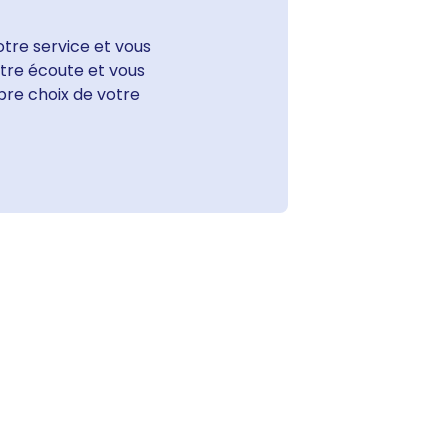
tre service et vous
votre écoute et vous
bre choix de votre
Les nouveaux clips
célèbrent un été 