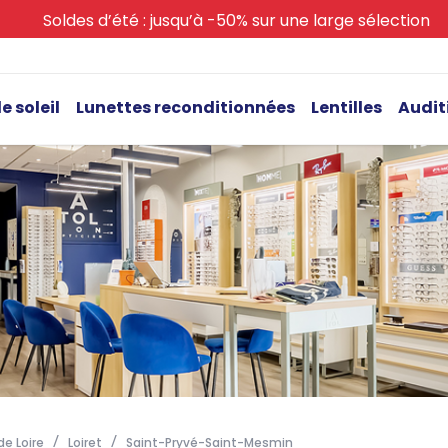
Soldes d’été : jusqu’à -50% sur une large sélection
e soleil
Lunettes reconditionnées
Lentilles
Audit
e Loire
Loiret
Saint-Pryvé-Saint-Mesmin