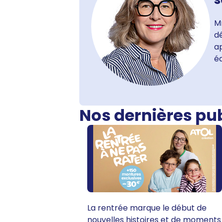
M
dé
ap
é
Nos dernières pu
La rentrée marque le début de
nouvelles histoires et de moments